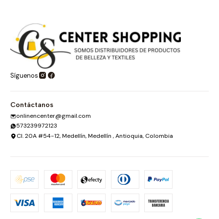
a
d
Síguenos
Contáctanos
onlinencenter@gmail.com
573239972123
Cl. 20A #54-12, Medellín, Medellín , Antioquia, Colombia