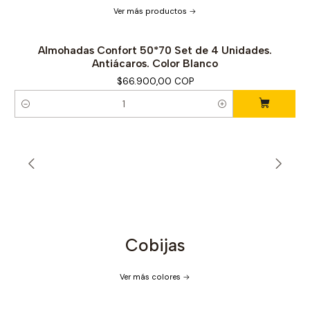
Ver más productos
Almohadas Confort 50*70 Set de 4 Unidades.
Antiácaros. Color Blanco
$66.900,00 COP
C
a
n
t
i
d
a
d
Cobijas
Ver más colores