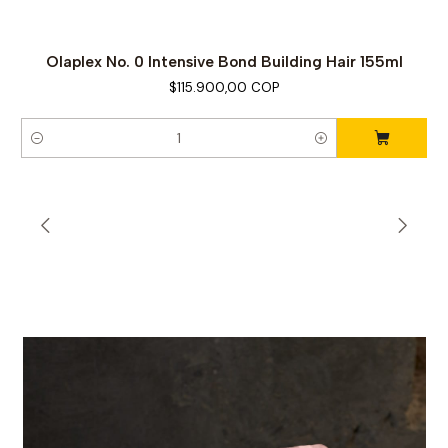
Olaplex No. 0 Intensive Bond Building Hair 155ml
$115.900,00 COP
C
a
n
t
i
d
a
d