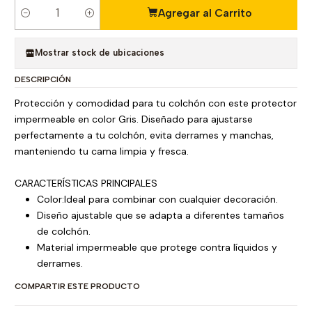
Agregar al Carrito
C
a
n
Mostrar stock de ubicaciones
t
DESCRIPCIÓN
i
d
Protección y comodidad para tu colchón con este protector
a
impermeable en color Gris. Diseñado para ajustarse
d
perfectamente a tu colchón, evita derrames y manchas,
manteniendo tu cama limpia y fresca.
CARACTERÍSTICAS PRINCIPALES
Color:Ideal para combinar con cualquier decoración.
Diseño ajustable que se adapta a diferentes tamaños
de colchón.
Material impermeable que protege contra líquidos y
derrames.
COMPARTIR ESTE PRODUCTO