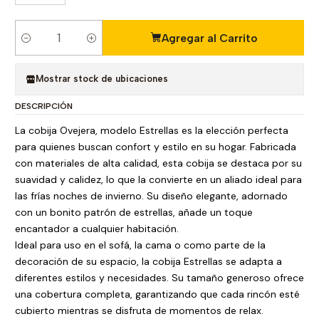
Agregar al Carrito
C
a
n
Mostrar stock de ubicaciones
t
DESCRIPCIÓN
i
d
La cobija Ovejera, modelo Estrellas es la elección perfecta
a
para quienes buscan confort y estilo en su hogar. Fabricada
d
con materiales de alta calidad, esta cobija se destaca por su
suavidad y calidez, lo que la convierte en un aliado ideal para
las frías noches de invierno. Su diseño elegante, adornado
con un bonito patrón de estrellas, añade un toque
encantador a cualquier habitación.
Ideal para uso en el sofá, la cama o como parte de la
decoración de su espacio, la cobija Estrellas se adapta a
diferentes estilos y necesidades. Su tamaño generoso ofrece
una cobertura completa, garantizando que cada rincón esté
cubierto mientras se disfruta de momentos de relax.