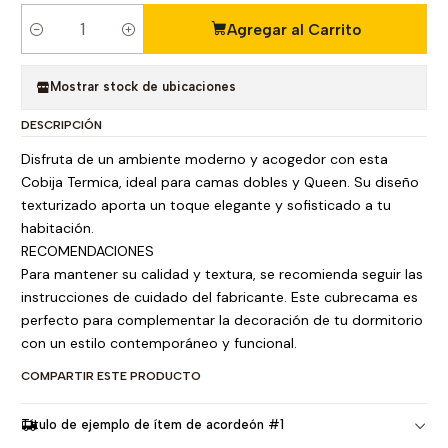
Agregar al Carrito
C
a
n
Mostrar stock de ubicaciones
t
DESCRIPCIÓN
i
d
Disfruta de un ambiente moderno y acogedor con esta
a
Cobija Termica, ideal para camas dobles y Queen. Su diseño
d
texturizado aporta un toque elegante y sofisticado a tu
habitación.
RECOMENDACIONES
Para mantener su calidad y textura, se recomienda seguir las
instrucciones de cuidado del fabricante. Este cubrecama es
perfecto para complementar la decoración de tu dormitorio
con un estilo contemporáneo y funcional.
COMPARTIR ESTE PRODUCTO
Título de ejemplo de ítem de acordeón #1